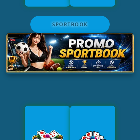
SPORTBOOK