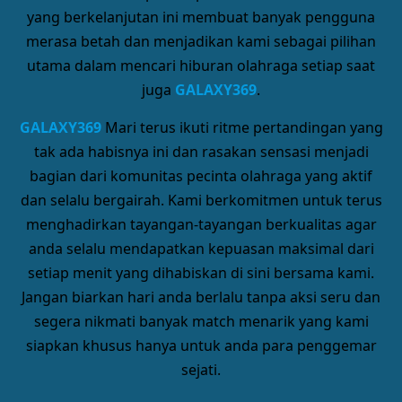
yang berkelanjutan ini membuat banyak pengguna
merasa betah dan menjadikan kami sebagai pilihan
utama dalam mencari hiburan olahraga setiap saat
juga
GALAXY369
.
GALAXY369
Mari terus ikuti ritme pertandingan yang
tak ada habisnya ini dan rasakan sensasi menjadi
bagian dari komunitas pecinta olahraga yang aktif
dan selalu bergairah. Kami berkomitmen untuk terus
menghadirkan tayangan-tayangan berkualitas agar
anda selalu mendapatkan kepuasan maksimal dari
setiap menit yang dihabiskan di sini bersama kami.
Jangan biarkan hari anda berlalu tanpa aksi seru dan
segera nikmati banyak match menarik yang kami
siapkan khusus hanya untuk anda para penggemar
sejati.