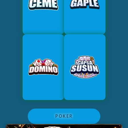
POKER