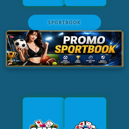
SPORTBOOK